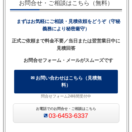
お問合せ・ご相談はこちら（無料）
企業を可能
従業員数名
作成・翻訳・
な限りサポ
のベンチャ
リーガルチェ
まずはお気軽にご相談・見積依頼をどうぞ（守秘
ートしたい
ー企業ま
ックに対応。
義務により秘密厳守）
という想い
で。大学・
国際取引の実
から，取扱
公的機関か
務に精通した
正式ご依頼まで料金不要／当日または翌営業日中に
い国を限定
らのご依頼
弁護士が担当
見積回答
していませ
も対応。
します。
お問合せフォーム・メールがスムーズです
ん。
✉ お問い合わせはこちら（見積無
対応言語
料）
問合せフォーム24時間受付中
英語
日本語
お電話でのお問合せ・ご相談はこちら
03-6453-6337
主な取扱い契約種別