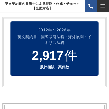
英文契約書の弁護士による翻訳・作成・チェック
【全国対応】
2012年〜2026年
英文契約書・国際取引法務・海外展開・イ
ギリス法務
2,917
件
累計相談・案件数
国を限定しな
幅広い業種・
英文・和文契
い対応
規模に対応
約書に対応
予算に限り
東証一部上
英文契約書・
がある中小
場企業から
和文契約書の