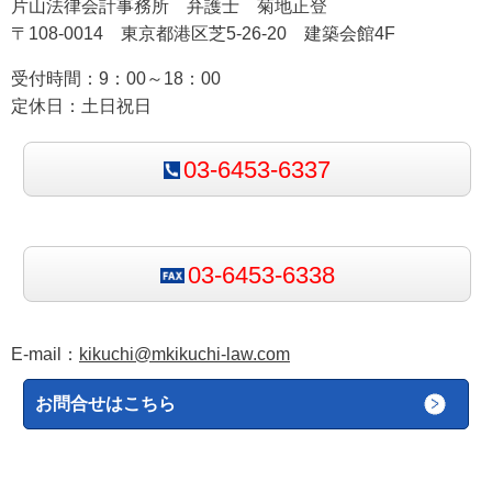
片山法律会計事務所 弁護士 菊地正登
バングラデシュ
フィリピン
〒108-0014 東京都港区芝5-26-20 建築会館4F
マレーシア
カンボジア
受付時間：9：00～18：00
定休日：土日祝日
オセアニア
オーストラリア
ニュージーランド
03-6453-6337
アフリカ
ガーナ
エジプト
スーダン
03-6453-6338
ウガンダ
中東
E-mail：
kikuchi@mkikuchi-law.com
UAE
サウジアラビア
カタール
お問合せはこちら
バーレーン