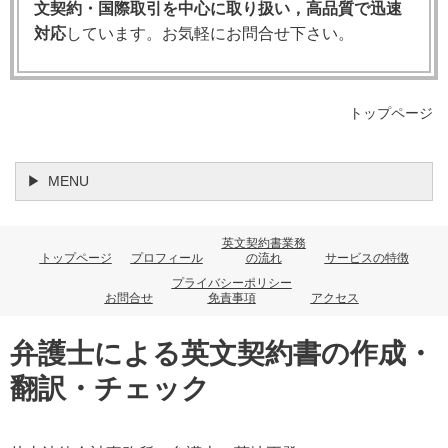
文契約・国際取引を中心に取り扱い，高品質で迅速
対応
しています。お気軽にお問合せ下さい。
スイス
ルーマニア
デンマーク
オーストリア
ノルウェー
イタリア
ロシア
トップページ
北米
MENU
アメリカ合衆国
カナダ
中南米
英文契約書業務
トップページ
プロフィール
の流れ
サービスの特徴
ブラジル
プライバシーポリシー
お問合せ
免責事項
アクセス
アジア
弁護士による英文契約書の作成・
シンガポール
インドネシア
インド
翻訳・チェック
中国
香港
台湾
マカオ
ベトナム
タイ
韓国
ミャンマー