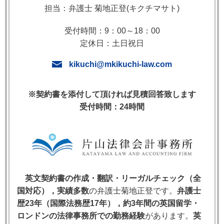
担当：弁護士 菊地正登(キクチマサト)
販売店契約
代理店契約
売買契約
受付時間：9：00～18：00
コンサルティング契約
業務委託契約
定休日：土日祝日
技術ライセンス契約
OEM/ODM契約
kikuchi@mkikuchi-law.com
合弁契約
※契約書を添付して頂ければ見積回答致します
受付時間：24時間
サポート取引相手国実績
これまでサポートさせて頂いた日本企業の国
際取引の相手国です。取扱い国を限定せず，
幅広くご対応しています。
英文契約書の作成・翻訳・リーガルチェック（全
ヨーロッパ
国対応），実績多数
の弁護士菊地正登です。
弁護士
歴23年（国際法務歴17年），約3年間の英国留学・
イギリス
ドイツ
トルコ
スペイン
ロンドンの法律事務所での勤務経験
があります。
英
フランス
ギリシャ
アイルランド