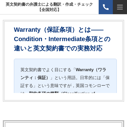
英文契約書の弁護士による翻訳・作成・チェック
【全国対応】
Warranty（保証条項）とは——
Condition・Intermediate条項との
違いと英文契約書での実務対応
英文契約書でよく目にする「
Warranty（ワラ
ンティ：保証）
」という用語。日常的には「保
証する」という意味ですが，英国コモンローで
は，
契約条項の種類（Classification of
Terms）
を示す法律用語としての重要な意味を
持ちます。Warrantyは，Condition（重要条項）
およびIntermediate/Innominate条項（中間的条
項）と対比される概念であり，どの種類に分類