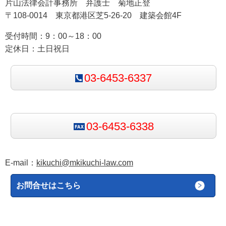
片山法律会計事務所 弁護士 菊地正登
〒108-0014 東京都港区芝5-26-20 建築会館4F
この3分類は，英文契約書のレビュー・作成において
受付時間：9：00～18：00
非常に重要な概念です。
契約違反が起きた際に解除
定休日：土日祝日
（Termination）ができるかどうか
は，その条項がい
ずれの種類に分類されるかによって左右されます。
03-6453-6337
2. Condition（コンディション）——違反す
れば常に解除できる重要条項
03-6453-6338
Condition（コンディション）
は，契約の根幹をなす
最重要条項です。当事者双方にとって，その条項の履
E-mail：
kikuchi@mkikuchi-law.com
行が契約の目的達成に不可欠である場合に，Condition
お問合せはこちら
に分類されます。
Conditionの特徴