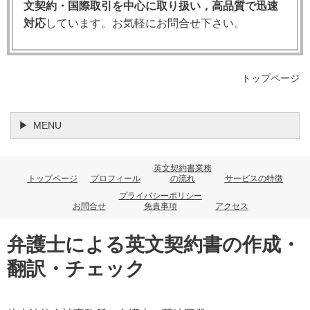
条項の種類
特徴
違反時の救済
文契約・国際取引を中心に取り扱い，高品質で迅速
対応
しています。お気軽にお問合せ下さい。
Condition
契約の根幹をな
解除＋損害賠償
（重要条
す重要な条項。
違反の軽重を問
項）
当事者が履行の
わず常に解除が
トップページ
前提とする中核
認められる
的義務
MENU
Warranty
契約の中核では
損害賠償のみ
（保証条
ない二次的・付
解除は認められ
項）
英文契約書業務
随的な条項
ない
トップページ
プロフィール
の流れ
サービスの特徴
プライバシーポリシー
お問合せ
免責事項
アクセス
Intermedia
Conditionとも
違反の重大性に
te /
Warrantyとも明
よる
Innominat
弁護士による英文契約書の作成・
確に分類できな
重大な違反→解
e条項
い条項
除＋損害賠償
翻訳・チェック
（中間的条
軽微な違反→損
項）
害賠償のみ