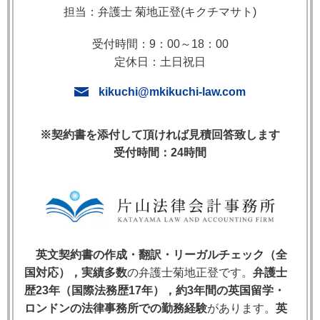
効果が変わる中間的条項
担当：弁護士 菊地正登(キクチマサト)
5. 著名判例：Hong Kong Fir Shipping v Kawasaki
Kisen Kaisha [1962]
受付時間：9：00～18：00
6. ラベルだけでは決まらない——「Warranty」と書い
定休日：土日祝日
ても解除できる場合がある
kikuchi@mkikuchi-law.com
7. 実務上の対応——違反の効果を契約書に明確化する
8. 英国法・米国法・日本法の比較
9. よくある質問（FAQ）
※契約書を添付して頂ければ見積回答致します
受付時間：24時間
1. 英国コモンローにおける契約条項の3分類
英国コモンローでは，契約上の条項（Terms）を
3種
類に分類
し，違反があった場合に被害当事者に認めら
英文契約書の作成・翻訳・リーガルチェック（全
れる救済（解除・損害賠償）の範囲がそれぞれ異なり
国対応），実績多数
の弁護士菊地正登です。
弁護士
ます。
歴23年（国際法務歴17年），約3年間の英国留学・
ロンドンの法律事務所での勤務経験
があります。
英