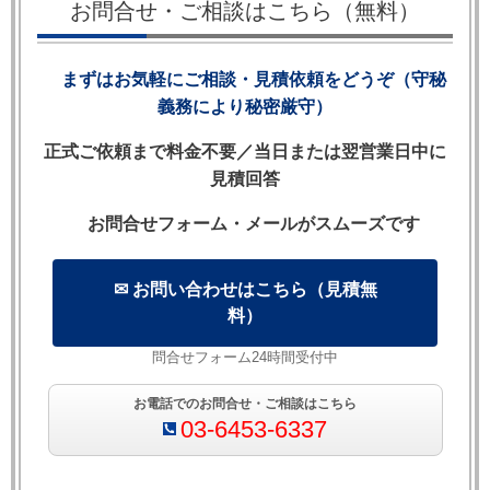
お問合せ・ご相談はこちら（無料）
されるかによって，
契約違反時に解除が認めら
れるかどうか
が決まります。英文契約書を扱う
まずはお気軽にご相談・見積依頼をどうぞ（守秘
法務担当者が必ず理解しておくべき，英国留
義務により秘密厳守）
学・ロンドン法律事務所勤務経験を持つ国際取
引を得意とする弁護士によるわかりやすい解説
正式ご依頼まで料金不要／当日または翌営業日中に
です。
見積回答
お問合せフォーム・メールがスムーズです
【目次】
✉ お問い合わせはこちら（見積無
料）
1. 英国コモンローにおける契約条項の3分類
2. Condition（コンディション）——違反すれば常に解
問合せフォーム24時間受付中
除できる重要条項
お電話でのお問合せ・ご相談はこちら
3. Warranty（ワランティ）——違反しても損害賠償の
03-6453-6337
み，解除不可
4. Intermediate / Innominate条項——違反の重大性で