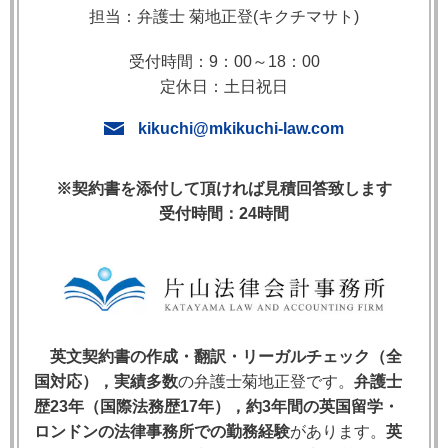
担当：弁護士 菊地正登(キクチマサト)
1. Time is of the essenceとは何か
受付時間：9：00～18：00
定休日：土日祝日
「Time is of the essence（タイム・イズ・オブ・ジ・
kikuchi@mkikuchi-law.com
エッセンス）」または「Time shall be of the
essence」は，英文契約書で頻繁に使われる重要条項
※契約書を添付して頂ければ見積回答致します
です。略してTOE条項とも呼ばれます。この条項は，
受付時間：24時間
契約で定めた履行期（deadline / due date）が単なる目
安ではなく，契約の本質的要素（essence）として厳
守すべきものであることを明確にします。
TOE条項の本質
英文契約書の作成・翻訳・リーガルチェック（全
▸ 契約で定めた期日を「Condition（最上位の条
国対応），実績多数
の弁護士菊地正登です。
弁護士
項）」として位置づける
歴23年（国際法務歴17年），約3年間の英国留学・
▸ 期日違反があれば，即座に解除権と損害賠償請求
ロンドンの法律事務所での勤務経験
があります。
英