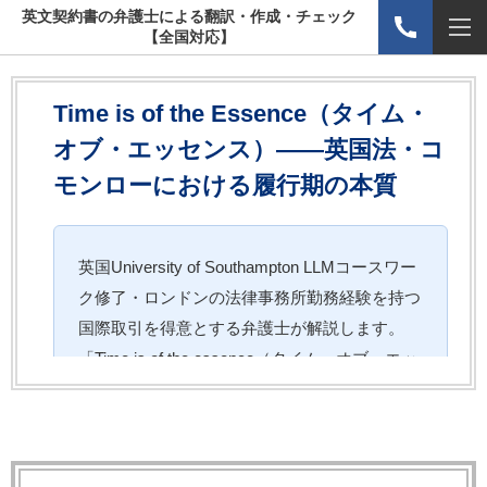
英文契約書の弁護士による翻訳・作成・チェック
【全国対応】
Time is of the Essence（タイム・
オブ・エッセンス）——英国法・コ
モンローにおける履行期の本質
英国University of Southampton LLMコースワー
ク修了・ロンドンの法律事務所勤務経験を持つ
国際取引を得意とする弁護士が解説します。
「Time is of the essence（タイム・オブ・エッ
センス）」条項（TOE条項）とは，契約の履行
期を本質的要素として位置づけ，期日違反があ
った場合に解除権・損害賠償請求権を確保する
条項です。コモンローの下では，単に期日を定