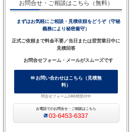
お問合せ・ご相談はこちら（無料）
めただけでは解除権が生じない場合があるた
め，本条項の意義と実務上の活用方法を詳しく
まずはお気軽にご相談・見積依頼をどうぞ（守秘
解説します。
義務により秘密厳守）
正式ご依頼まで料金不要／当日または翌営業日中に
見積回答
【目次】
お問合せフォーム・メールがスムーズです
1. Time is of the essenceとは何か
2. コモンローにおける履行期の原則
3. TOE条項の法的効果
✉ お問い合わせはこちら（見積無
4. TOE条項の表現方法と文例
料）
5. TOE条項が認められる場面と否定される場面
問合せフォーム24時間受付中
6. 履行期を延長する場合の注意点
7. Time not of the essenceとの違い
お電話でのお問合せ・ご相談はこちら
03-6453-6337
8. 英国法・米国法・日本法の比較
9. よくある質問（FAQ）