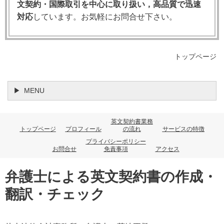
反」
文契約・国際取引を中心に取り扱い，高品質で迅速
対応
しています。お気軽にお問合せ下さい。
▸ 被害当事者は履行期を待たずに即座に解除権・損
害賠償請求権を行使できる
▸ 被害当事者は待機して実際の違反が生じてから対
トップページ
応することも選択できる
▸ 明示的な拒絶（言葉）だけでなく，黙示的な拒絶
（行為・状況）でも成立する
MENU
英文契約書業務
トップページ
プロフィール
の流れ
サービスの特徴
2. この法理が必要とされる理由
プライバシーポリシー
お問合せ
免責事項
アクセス
契約には多くの場合，履行期（期日）が定められてい
弁護士による英文契約書の作成・
ます。本来であれば，期日が到来して初めて義務者の
翻訳・チェック
不履行が「契約違反」となります。したがって，期日
前は契約違反は存在せず，相手方は義務者の義務から
解放されることはありません。