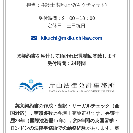
担当：弁護士 菊地正登(キクチマサト)
1. Anticipatory Repudiatory Breachとは何
受付時間：9：00～18：00
か
定休日：土日祝日
kikuchi@mkikuchi-law.com
Anticipatory repudiatory breach of contract（アンティ
シペイトリー・リピュディアトリー・ブリーチ）と
※契約書を添付して頂ければ見積回答致します
は，契約当事者の一方が，契約の履行期が到来する前
受付時間：24時間
に，契約上の義務を履行しない意思を明確に示した
（または履行が不可能であることが明らかになった）
場合に，相手方が直ちに契約違反として扱い，契約上
の自己の義務から解放されることができるとするコモ
ンローの法理です。
英文契約書の作成・翻訳・リーガルチェック（全
国対応），実績多数
の弁護士菊地正登です。
弁護士
Anticipatory Repudiatory Breachの核心
歴23年（国際法務歴17年），約3年間の英国留学・
▸ 履行期前の時点で成立する「先取り的な契約違
ロンドンの法律事務所での勤務経験
があります。
英