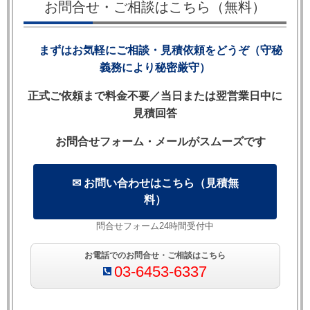
お問合せ・ご相談はこちら（無料）
務から解放され，損害賠償を請求できるとする
コモンローの法理です。国際取引における実務
まずはお気軽にご相談・見積依頼をどうぞ（守秘
上の活用と注意点を詳しく解説します。
義務により秘密厳守）
正式ご依頼まで料金不要／当日または翌営業日中に
見積回答
【目次】
お問合せフォーム・メールがスムーズです
1. Anticipatory Repudiatory Breachとは何か
2. この法理が必要とされる理由
✉ お問い合わせはこちら（見積無
3. 成立要件——「履行拒絶」の認定基準
料）
4. 被害当事者の選択肢——受け入れるか待つか
5. 代表的な判例
問合せフォーム24時間受付中
6. 実務上の発生場面
お電話でのお問合せ・ご相談はこちら
7. 契約書での対応——特約による明確化
03-6453-6337
8. 英国法・米国法・日本法の比較
9. よくある質問（FAQ）