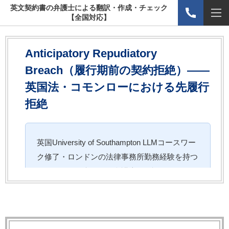
英文契約書の弁護士による翻訳・作成・チェック
【全国対応】
Anticipatory Repudiatory
Breach（履行期前の契約拒絶）——
英国法・コモンローにおける先履行
拒絶
英国University of Southampton LLMコースワー
ク修了・ロンドンの法律事務所勤務経験を持つ
国際取引を得意とする弁護士が解説します。
「Anticipatory Repudiatory Breach（履行期前の
契約拒絶）」とは，契約の履行期が到来する前
に一方当事者が履行しない意思を明示または黙
示で示した場合に，相手方が即座に契約上の義