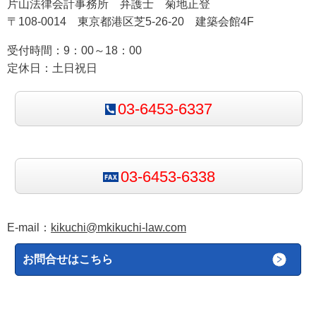
片山法律会計事務所 弁護士 菊地正登
〒108-0014 東京都港区芝5-26-20 建築会館4F
しかし，義務者が期日前に「履行しない」と明言して
いる場合，その相手方が期日まで待機しなければなら
受付時間：9：00～18：00
ないとするのは不合理です。また，売買契約で先に代
定休日：土日祝日
金を支払う義務を負う買主が，売主が既に引き渡さな
いと表明しているにもかかわらず代金を支払わなけれ
03-6453-6337
ばならないとするのは著しく不公平です。
⚠ 具体的なシナリオ
03-6453-6338
例：3ヶ月後に機械を納品する売買契約。代金は先
払い（納品前に支払い）の約定。締結後2週間で売
主が「設備故障により納品できない」と宣言した
E-mail：
kikuchi@mkikuchi-law.com
場合——この宣言の時点でanticipatory repudiatory
お問合せはこちら
breachが成立し，買主は代金を支払う義務から解
放されるとともに，損害賠償を請求できます。