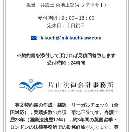
1. Due Diligence の法的意味
担当：弁護士 菊地正登(キクチマサト)
Due Diligence
（デュー・デリジェンス）は，英国法
受付時間：9：00～18：00
上「相当な注意（reasonable care）」を意味します。
定休日：土日祝日
英文契約書において，当事者の義務の基準として設定
kikuchi@mkikuchi-law.com
された場合，その当事者は「一般的に合理的と考えら
れる注意」を払って義務を履行すれば足りることにな
※契約書を添付して頂ければ見積回答致します
ります。
受付時間：24時間
例えば，売主の品質保証義務を「due diligence をもっ
て欠陥の発見に努める」と定めた場合，売主は最善を
尽くして欠陥を検査する義務を負いますが，相当な注
意を払っても発見できなかった欠陥については免責さ
れる可能性があります。
英文契約書の作成・翻訳・リーガルチェック（全
国対応），実績多数
の弁護士菊地正登です。
弁護士
歴23年（国際法務歴17年），約3年間の英国留学・
2. Due Diligence ＝ Reasonable Care（英
ロンドンの法律事務所での勤務経験
があります。
英
国判例法）