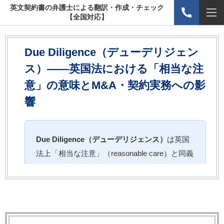
英文契約書の弁護士による翻訳・作成・チェック
【全国対応】
Due Diligence（デューデリジェン
ス）――英国法における「相当な注
意」の意味とM&A・契約実務への影
響
Due Diligence（デューデリジェンス）
は英国
法上「相当な注意」（reasonable care）と同義
であり，英文契約書において義務の基準として
設定された場合に，法的義務の範囲と免責の可
否を左右する重要な概念です。また日本の
M&A実務では「買収先のリスク調査」の意味
でも広く使われます。本記事では法律的意味と