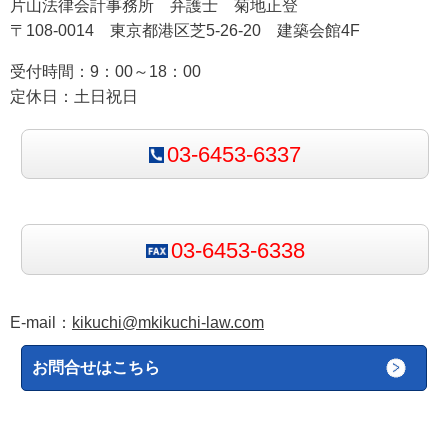
片山法律会計事務所 弁護士 菊地正登
3. 英文契約書における Due Diligence の用
〒108-0014 東京都港区芝5-26-20 建築会館4F
例
受付時間：9：00～18：00
英文契約書において due diligence が義務の基準とし
定休日：土日祝日
て登場する典型的な用例を以下に示します。
03-6453-6337
① 船舶の堪航性（海運契約）：
「The carrier shall exercise due diligence to make
the ship seaworthy before the voyage.」
03-6453-6338
（運送人は航海前に船舶を堪航性のある状態にす
るため相当な注意を払わなければならない）
E-mail：
kikuchi@mkikuchi-law.com
② 品質管理（売買契約）：
お問合せはこちら
「The seller shall exercise due diligence in
inspecting goods for defects.」