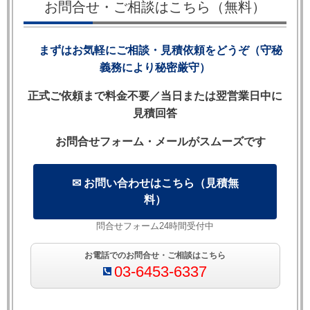
お問合せ・ご相談はこちら（無料）
実務での用法を詳しく解説します。
まずはお気軽にご相談・見積依頼をどうぞ（守秘
義務により秘密厳守）
【目次】
正式ご依頼まで料金不要／当日または翌営業日中に
1. Due Diligence の法的意味
見積回答
2. Due Diligence ＝ Reasonable Care（英国判例法）
お問合せフォーム・メールがスムーズです
3. 英文契約書における Due Diligence の用例
4. Due Diligence 義務が免責に与える影響
5. M&A・企業買収における Due Diligence
✉ お問い合わせはこちら（見積無
料）
6. Legal Due Diligence の主なチェック項目
7. Due Diligence の限界と表明保証との関係
問合せフォーム24時間受付中
8. 英国法・米国法・日本法の比較表
9. よくある質問（FAQ）
お電話でのお問合せ・ご相談はこちら
03-6453-6337