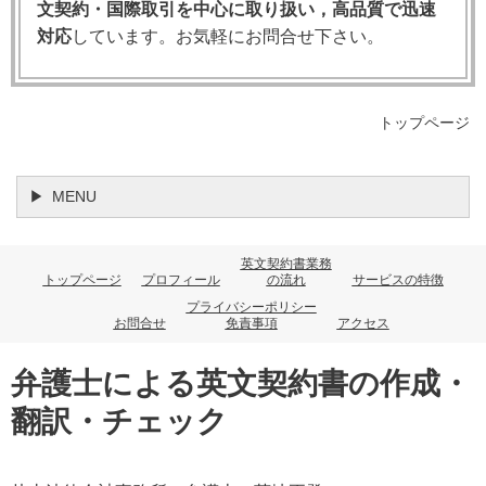
文契約・国際取引を中心に取り扱い，高品質で迅速
対応
しています。お気軽にお問合せ下さい。
英国判例上，due diligence と reasonable care が同義
であることは，House of Lords（当時の最高裁判所に
相当する貴族院）の判例
Union of India v N.V. Reederij
トップページ
Amsterdam (The Amstelslot)
[1963] 2 Lloyd's Rep. 223
によって確立されています。
MENU
Due Diligence の基準：
・「合理的に慎重な者（a reasonably prudent
英文契約書業務
トップページ
プロフィール
の流れ
サービスの特徴
person）」が同じ状況下でとるであろう注意
プライバシーポリシー
・絶対的な義務（strict obligation）よりも基準が
お問合せ
免責事項
アクセス
低く，人間として合理的に期待される水準
弁護士による英文契約書の作成・
・専門職（弁護士・医師・技術者等）について
翻訳・チェック
は，その分野の専門家として期待される水準