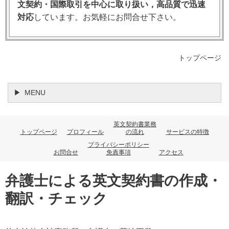
文契約・国際取引を中心に取り扱い，高品質で迅速
対応
しています。お気軽にお問合せ下さい。
2. Hadley v Baxendaleの原則——2段階テ
スト
契約違反に基づく損害賠償の範囲を規律するルールと
トップページ
して，英国法の礎となる判例が
Hadley v Baxendale
[1854] 9 Exch 341です。この判例は「Hadley v
MENU
Baxendaleルール」として，現在も英国・コモンロー
諸国で広く適用されています。
英文契約書業務
トップページ
プロフィール
の流れ
サービスの特徴
第1段階（通常損害）
：契約違反から自然に
プライバシーポリシー
お問合せ
免責事項
アクセス
（naturally）発生する損害，すなわち通常の物事
の流れ（usual course of things）において生じる
弁護士による英文契約書の作成・
と合理的に予見できる損害
翻訳・チェック
第2段階（特別損害）
：特別な事情（special