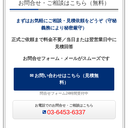
お問合せ・ご相談はこちら（無料）
す。
まずはお気軽にご相談・見積依頼をどうぞ（守秘
義務により秘密厳守）
【目次】
正式ご依頼まで料金不要／当日または翌営業日中に
1. Remotenessとは何か
見積回答
2. Hadley v Baxendaleの原則——2段階テスト
お問合せフォーム・メールがスムーズです
3. 「too remote」とはどういう状態か
4. 不法行為（Tort）における Remotenessとの違い
5. 英文契約書と Remoteness——条項設計への影響
✉ お問い合わせはこちら（見積無
6. 予見可能性テストの実務的判断基準
料）
7. 介在事由（Intervening Act）とCausation
問合せフォーム24時間受付中
8. 英米日比較表
9. よくある質問（FAQ）
お電話でのお問合せ・ご相談はこちら
03-6453-6337