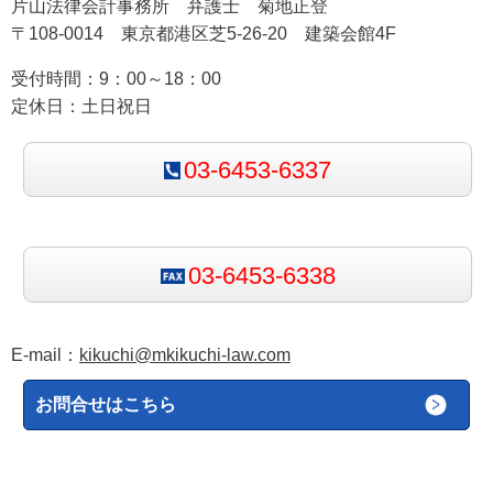
circumstances）から生じる損害であって，その特
片山法律会計事務所 弁護士 菊地正登
〒108-0014 東京都港区芝5-26-20 建築会館4F
別な事情を契約締結時に被告が知っていた（また
は知るべきであった）場合に限り賠償を請求でき
受付時間：9：00～18：00
る損害
定休日：土日祝日
03-6453-6337
このルールにより，契約締結時に当事者が予見できな
かった損害については，契約違反との因果関係があっ
ても「too remote」として賠償が認められません。英
文契約書における「Consequential Loss（結果的損
03-6453-6338
失）」の免責条項は，このHadley v Baxendaleルール
の第2段階を排除する趣旨で設けられることが多いで
す。
E-mail：
kikuchi@mkikuchi-law.com
お問合せはこちら
3. 「too remote」とはどういう状態か
「Too remote（因果が遠すぎる）」とは，行為と損害