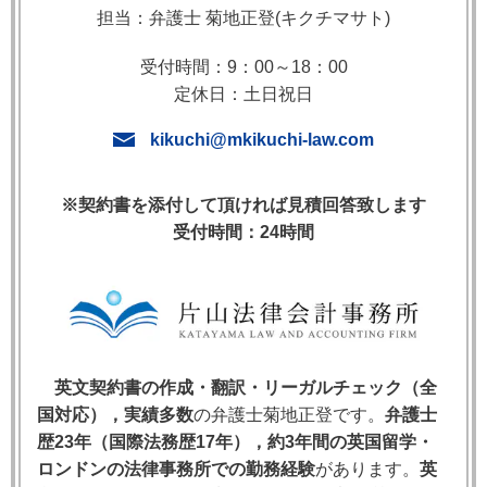
担当：弁護士 菊地正登(キクチマサト)
1. Remotenessとは何か
受付時間：9：00～18：00
Remoteness（リモートネス）とは，「遠隔性」また
定休日：土日祝日
は「因果関係の希薄性」を意味する英国法・コモンロ
kikuchi@mkikuchi-law.com
ーの概念です。ある違法行為や契約違反によって損害
が生じた場合でも，行為と損害の間の因果関係が希薄
すぎる（too remote）ときは，その損害についての賠
※契約書を添付して頂ければ見積回答致します
受付時間：24時間
償責任が否定されるという法理です。
たとえば，A社がB社に商品を納期通りに納入しなか
った結果，B社が重要な顧客を失い，その後に事業規
模が縮小して10年後に廃業したとします。A社の契約
違反とB社の廃業の間には「なければこれなし（条件
英文契約書の作成・翻訳・リーガルチェック（全
関係）」が認められる場合でも，Remotenessの原則
国対応），実績多数
の弁護士菊地正登です。
弁護士
から，廃業による損害すべてをA社が賠償する必要は
歴23年（国際法務歴17年），約3年間の英国留学・
ない，とされる可能性があります。
ロンドンの法律事務所での勤務経験
があります。
英