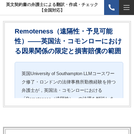
英文契約書の弁護士による翻訳・作成・チェック
【全国対応】
Remoteness（遠隔性・予見可能
性）——英国法・コモンローにおけ
る因果関係の限定と損害賠償の範囲
英国University of Southampton LLMコースワー
ク修了・ロンドンの法律事務所勤務経験を持つ
弁護士が，英国法・コモンローにおける
「Remoteness（遠隔性）」の法理を解説しま
す。損害賠償の範囲を画する重要なルールであ
り，英文契約書における損害賠償条項・免責条
項と深く関わります。Hadley v Baxendaleルー
ルを中心に実務的な視点から詳しく説明しま