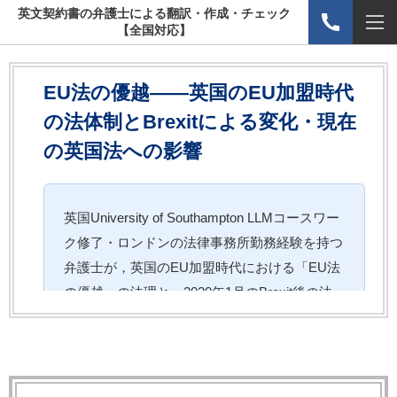
英文契約書の弁護士による翻訳・作成・チェック
【全国対応】
EU法の優越——英国のEU加盟時代
の法体制とBrexitによる変化・現在
の英国法への影響
英国University of Southampton LLMコースワー
ク修了・ロンドンの法律事務所勤務経験を持つ
弁護士が，英国のEU加盟時代における「EU法
の優越」の法理と，2020年1月のBrexit後の法
体制の変化を解説します。European Court of
Justice（ECJ）の役割，EU Competition
Law（競争法）の実務的影響，Brexit後の英
国・EU間取引における現在の注意点まで，実