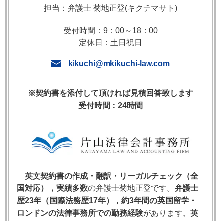
担当：弁護士 菊地正登(キクチマサト)
9. よくある質問（FAQ）
受付時間：9：00～18：00
定休日：土日祝日
kikuchi@mkikuchi-law.com
1. EU法の優越とは何か——英国加盟時代
の法体制
※契約書を添付して頂ければ見積回答致します
英国がEUに加盟していた時代（1973年〜2020年1月
受付時間：24時間
31日）において，EU法は英国内法に優位する法源と
して機能していました。これを「EU法の優越
（Supremacy of EU Law）」と言います。
EU法の優越は，EU加盟国の国内法と矛盾するEU法
英文契約書の作成・翻訳・リーガルチェック（全
が存在する場合，国内法の適用を排除してEU法を優
国対応），実績多数
の弁護士菊地正登です。
弁護士
先的に適用するという原則です。これはEU司法裁判
歴23年（国際法務歴17年），約3年間の英国留学・
所（ECJ）の判例法（
Costa v ENEL
[1964]等）によっ
ロンドンの法律事務所での勤務経験
があります。
英
て確立され，その後各加盟国の法制度に組み込まれま