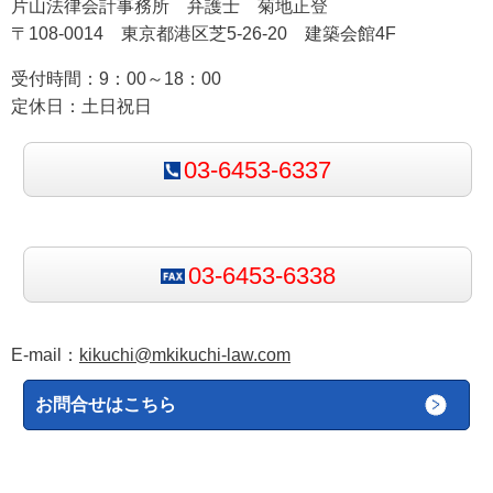
片山法律会計事務所 弁護士 菊地正登
Regulation）は英国内で直接効力を持ち，英国の
〒108-0014 東京都港区芝5-26-20 建築会館4F
国内法に優先した。議会主権はEU法の優越という
受付時間：9：00～18：00
重大な例外によって制限を受けていた。
定休日：土日祝日
著名判例
：
R v Secretary of State for Transport, ex
03-6453-6337
parte Factortame Ltd
[1990]（Factortame事件）
では，英国の成文法が EU法に違反するとして英国
裁判所がその適用を停止した画期的な判決が下さ
れた。
03-6453-6338
E-mail：
kikuchi@mkikuchi-law.com
3. European Court of Justice（ECJ）と
Preliminary Rulings
お問合せはこちら
EU加盟時代，EU法の解釈をめぐって疑義が生じた場
合，加盟国の裁判所はECJ（EU司法裁判所）に