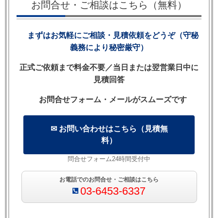
お問合せ・ご相談はこちら（無料）
務的観点から解説します。
まずはお気軽にご相談・見積依頼をどうぞ（守秘
義務により秘密厳守）
【目次】
正式ご依頼まで料金不要／当日または翌営業日中に
1. EU法の優越とは何か——英国加盟時代の法体制
見積回答
2. Parliamentary Sovereignty（議会主権）とEU法の関
お問合せフォーム・メールがスムーズです
係
3. European Court of Justice（ECJ）とPreliminary
Rulings
✉ お問い合わせはこちら（見積無
4. EU Competition Law（競争法）——企業間取引への
料）
影響
問合せフォーム24時間受付中
5. Exclusive Distributorship（独占的販売店契約）と競
争法
お電話でのお問合せ・ご相談はこちら
03-6453-6337
6. Brexit（2020年1月31日）による変化
7. Brexit後の英国・EU間取引の現在の注意点
8. 英英（Brexit前後）・EU・日本の比較表