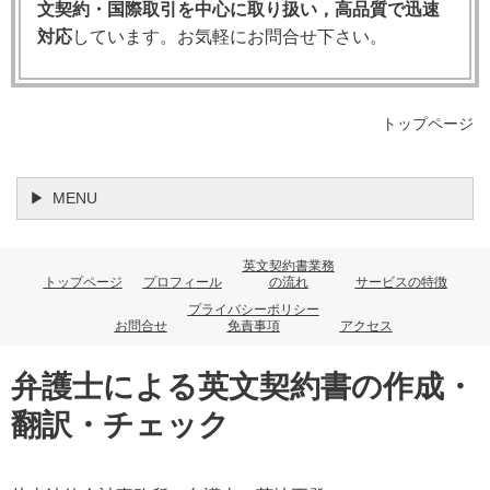
文契約・国際取引を中心に取り扱い，高品質で迅速
した。
対応
しています。お気軽にお問合せ下さい。
2. Parliamentary Sovereignty（議会主
権）とEU法の関係
トップページ
英国には「Parliamentary Sovereignty（議会主権）」
MENU
という独自の原則があります。これは，英国議会が最
高の立法権限を持ち，最高裁判所でさえ議会の法律を
無効化できないという原則です。
英文契約書業務
トップページ
プロフィール
の流れ
サービスの特徴
プライバシーポリシー
お問合せ
免責事項
アクセス
Parliamentary Sovereignty
：英国議会は主権的
立法権限を持ち，いかなる法院も議会の立法を無
弁護士による英文契約書の作成・
効化できない。
翻訳・チェック
EU加盟時代の修正
：European Communities Act
1972により，EU法（EU直接適用法令＝