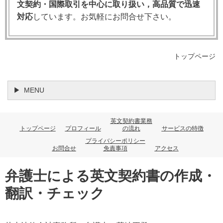
文契約・国際取引を中心に取り扱い，高品質で迅速
史の中で形成されました。その背景には，契約条項の
対応
しています。お気軽にお問合せ下さい。
起草者は相手方よりも文言の意図を理解しているこ
と，また起草者は明確な表現を選ぶ機会を十分に持っ
ていたという考え方があります。
トップページ
英国では，
Unfair Contract Terms Act 1977
（不公正契
約条項法）や
Consumer Rights Act 2015
（消費者権利
MENU
法）といった法律も，特に消費者契約において同様の
趣旨を明文化しています。ただし，ビジネス間
英文契約書業務
（B2B）取引においても，コモン・ロー上のContra
トップページ
プロフィール
の流れ
サービスの特徴
Proferentemは依然として重要な解釈原則として機能
プライバシーポリシー
お問合せ
免責事項
アクセス
します。
弁護士による英文契約書の作成・
3. 典型的な適用場面：免責条項と責任制限条
翻訳・チェック
項
実務上，Contra Proferentemが最も頻繁に問題となる