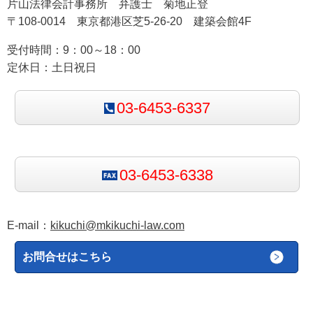
片山法律会計事務所 弁護士 菊地正登
のは，以下の2種類の条項です。
〒108-0014 東京都港区芝5-26-20 建築会館4F
受付時間：9：00～18：00
免責条項（Exemption Clause / Exclusion
定休日：土日祝日
Clause）
特定の損害について責任を一切負わないと定める
03-6453-6337
条項。例：「いかなる損害についても当社は責任
を負わない」。この「いかなる損害」の範囲が曖
昧な場合，起草者に不利な方向で狭く解釈され
る。
03-6453-6338
責任制限条項（Limitation of Liability Clause）
E-mail：
kikuchi@mkikuchi-law.com
損害賠償額の上限を定める条項。例：「損害賠償
は契約金額の10%を上限とする」。損害の種類
お問合せはこちら
（直接損害・間接損害など）が明確に区別されて
いない場合，起草者に不利に解釈されるリスクが
ある。