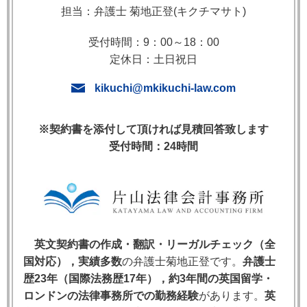
担当：弁護士 菊地正登(キクチマサト)
とは，ラテン語で「提案者に不利に（against the one
who put it forward）」を意味します。英国コモン・ロ
受付時間：9：00～18：00
ーにおいて確立されたこの原則は，契約条項の文言が
定休日：土日祝日
曖昧で一義的に解釈できない場合，その条項を起草し
kikuchi@mkikuchi-law.com
た当事者（または提案した当事者）に不利な方向で解
釈されるというルールです。
※契約書を添付して頂ければ見積回答致します
平易に言えば，「曖昧な文章を書いた方が損をする」
受付時間：24時間
という原則です。自社に有利な免責条項や責任制限条
項を盛り込もうとした当事者が，その文言の不明確さ
ゆえに，かえって不利な解釈を受けるリスクを負うこ
とになります。
英文契約書の作成・翻訳・リーガルチェック（全
2. 原則の由来と法的根拠
国対応），実績多数
の弁護士菊地正登です。
弁護士
歴23年（国際法務歴17年），約3年間の英国留学・
Contra Proferentemの原則は，コモン・ローの長い歴
ロンドンの法律事務所での勤務経験
があります。
英