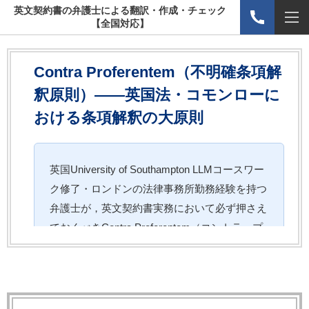
英文契約書の弁護士による翻訳・作成・チェック
【全国対応】
Contra Proferentem（不明確条項解
釈原則）——英国法・コモンローに
おける条項解釈の大原則
英国University of Southampton LLMコースワー
ク修了・ロンドンの法律事務所勤務経験を持つ
弁護士が，英文契約書実務において必ず押さえ
ておくべきContra Proferentem（コントラ・プ
ロフェレンテム）原則を解説します。免責条項
や責任制限条項の起案・レビューにおいて直接
影響する重要ルールです。