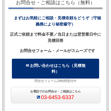
お問合せ・ご相談はこちら（無料）
【目次】
まずはお気軽にご相談・見積依頼をどうぞ（守秘
義務により秘密厳守）
1. Contra Proferentemとは何か
2. 原則の由来と法的根拠
正式ご依頼まで料金不要／当日または翌営業日中に
3. 典型的な適用場面：免責条項と責任制限条項
見積回答
4. リーディング・ケースに見る裁判所の判断
5. 実務上のリスク：どんな条文が危険か
お問合せフォーム・メールがスムーズです
6. 起案・レビュー時の対策
7. 米国法との比較
✉ お問い合わせはこちら（見積無
8. 英米法・日本法・その他法制度の比較表
料）
9. よくある質問（FAQ）
問合せフォーム24時間受付中
お電話でのお問合せ・ご相談はこちら
1. Contra Proferentemとは何か
03-6453-6337
Contra Proferentem（コントラ・プロフェレンテム）